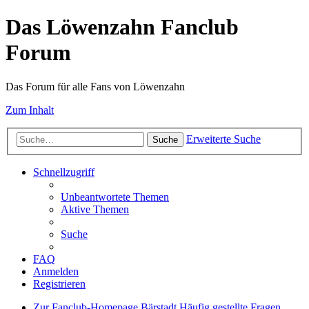
Das Löwenzahn Fanclub
Forum
Das Forum für alle Fans von Löwenzahn
Zum Inhalt
Erweiterte Suche
Suche
Schnellzugriff
Unbeantwortete Themen
Aktive Themen
Suche
FAQ
Anmelden
Registrieren
Zur Fanclub-Homepage
Bärstadt
Häufig gestellte Fragen