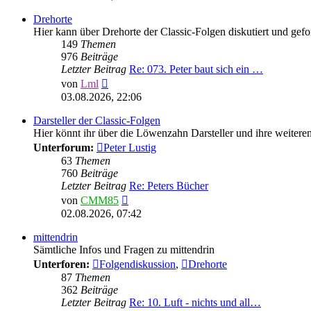
Drehorte
Hier kann über Drehorte der Classic-Folgen diskutiert und gef
149
Themen
976
Beiträge
Letzter Beitrag
Re: 073. Peter baut sich ein …
Neuester
von
Lml
Beitrag
03.08.2026, 22:06
Darsteller der Classic-Folgen
Hier könnt ihr über die Löwenzahn Darsteller und ihre weitere
Unterforum:
Peter Lustig
63
Themen
760
Beiträge
Letzter Beitrag
Re: Peters Bücher
Neuester
von
CMM85
Beitrag
02.08.2026, 07:42
mittendrin
Sämtliche Infos und Fragen zu mittendrin
Unterforen:
Folgendiskussion
,
Drehorte
87
Themen
362
Beiträge
Letzter Beitrag
Re: 10. Luft - nichts und all…