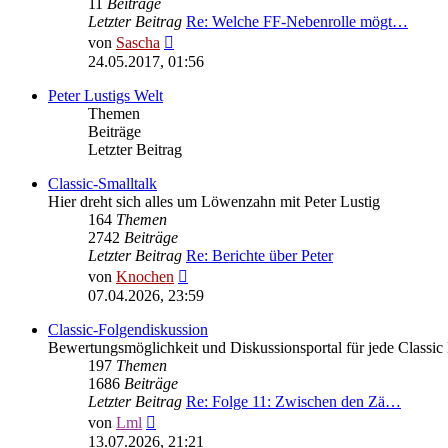
11
Beiträge
Letzter Beitrag
Re: Welche FF-Nebenrolle mögt…
Neuester
von
Sascha
Beitrag
24.05.2017, 01:56
Peter Lustigs Welt
Themen
Beiträge
Letzter Beitrag
Classic-Smalltalk
Hier dreht sich alles um Löwenzahn mit Peter Lustig
164
Themen
2742
Beiträge
Letzter Beitrag
Re: Berichte über Peter
Neuester
von
Knochen
Beitrag
07.04.2026, 23:59
Classic-Folgendiskussion
Bewertungsmöglichkeit und Diskussionsportal für jede Classic
197
Themen
1686
Beiträge
Letzter Beitrag
Re: Folge 11: Zwischen den Zä…
Neuester
von
Lml
Beitrag
13.07.2026, 21:21