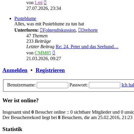
Neuester
von
Lml
Beitrag
27.07.2026, 23:34
Pusteblume
Alles, was mit Pusteblume zu tun hat
Unterforen:
Folgendiskussion
,
Drehorte
47
Themen
233
Beiträge
Letzter Beitrag
Re: 24. Peter und das Seehund…
Neuester
von
CMM85
Beitrag
21.03.2026, 09:27
Anmelden
•
Registrieren
Benutzername:
Passwort:
Ich ha
Wer ist online?
Insgesamt sind
0
Besucher online :: 0 sichtbare Mitglieder und 0 unsi
Der Besucherrekord liegt bei
8
Besuchern, die am 25.02.2016, 21:23 g
Statistik