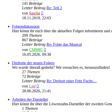
141
Beiträge
Letzter Beitrag
Re: Teil 2
Neuester
von
Sascha
Beitrag
18.11.2019, 22:03
Folgendiskussion
Hier könnt ihr euch über die aktuellen Folgen informieren und 
209
Themen
867
Beiträge
Letzter Beitrag
Re: Folge das Musical
Neuester
von
CMM85
Beitrag
16.05.2026, 09:38
Drehorte der neuen Folgen
Wo wurde überall gedreht? Wir versuchen es, herauszufinden!
27
Themen
72
Beiträge
Letzter Beitrag
Re: Drehort einer Fritz Fuchs…
Neuester
von
Lml
Beitrag
28.06.2026, 21:41
Arbeiten der Darsteller
Hier könnt ihr über die Löwenzahn-Darsteller der zweiten Gene
1
Themen