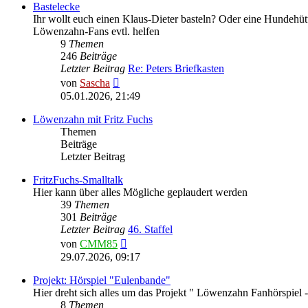
Bastelecke
Ihr wollt euch einen Klaus-Dieter basteln? Oder eine Hundehüt
Löwenzahn-Fans evtl. helfen
9
Themen
246
Beiträge
Letzter Beitrag
Re: Peters Briefkasten
Neuester
von
Sascha
Beitrag
05.01.2026, 21:49
Löwenzahn mit Fritz Fuchs
Themen
Beiträge
Letzter Beitrag
FritzFuchs-Smalltalk
Hier kann über alles Mögliche geplaudert werden
39
Themen
301
Beiträge
Letzter Beitrag
46. Staffel
Neuester
von
CMM85
Beitrag
29.07.2026, 09:17
Projekt: Hörspiel "Eulenbande"
Hier dreht sich alles um das Projekt " Löwenzahn Fanhörspiel 
8
Themen