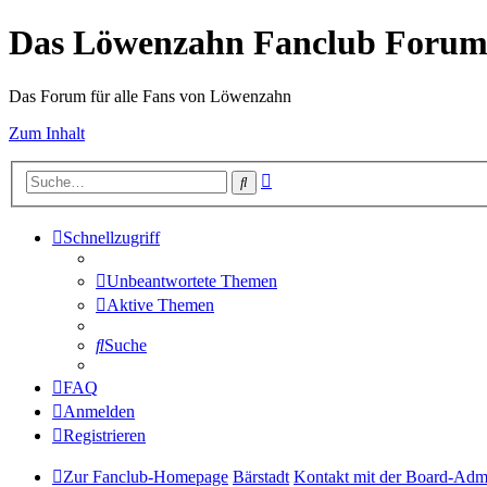
Das Löwenzahn Fanclub Foru
Das Forum für alle Fans von Löwenzahn
Zum Inhalt
Erweiterte
Suche
Suche
Schnellzugriff
Unbeantwortete Themen
Aktive Themen
Suche
FAQ
Anmelden
Registrieren
Zur Fanclub-Homepage
Bärstadt
Kontakt mit der Board-Adm