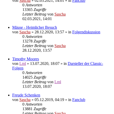
von
Sascha
»
02.03.2021, 14:01
» in
Fanclub
0
Antworten
13365
Zugriffe
Letzter Beitrag
von
Sascha
02.03.2021, 14:01
Mäuse - Heimlicher Besuch
von
Sascha
»
28.12.2020, 13:57
» in
Folgendiskussion
0
Antworten
13278
Zugriffe
Letzter Beitrag
von
Sascha
28.12.2020, 13:57
Timothy Moores
von
Lml
»
13.07.2020, 18:07
» in
Darsteller der Classic-
Folgen
0
Antworten
14025
Zugriffe
Letzter Beitrag
von
Lml
13.07.2020, 18:07
Freude Schenken
von
Sascha
»
05.12.2019, 04:19
» in
Fanclub
0
Antworten
13881
Zugriffe
Letzter Beitrag
von
Sascha