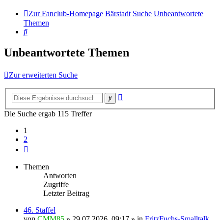
Zur Fanclub-Homepage
Bärstadt
Suche
Unbeantwortete
Themen
Suche
Unbeantwortete Themen
Zur erweiterten Suche
Erweiterte
Suche
Suche
Die Suche ergab 115 Treffer
1
2
Nächste
Themen
Antworten
Zugriffe
Letzter Beitrag
46. Staffel
von
CMM85
»
29.07.2026, 09:17
» in
FritzFuchs-Smalltalk