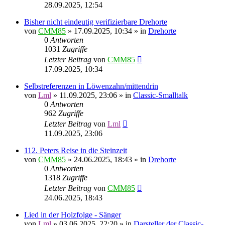
28.09.2025, 12:54
Bisher nicht eindeutig verifizierbare Drehorte
von
CMM85
»
17.09.2025, 10:34
» in
Drehorte
0
Antworten
1031
Zugriffe
Letzter Beitrag
von
CMM85
17.09.2025, 10:34
Selbstreferenzen in Löwenzahn/mittendrin
von
Lml
»
11.09.2025, 23:06
» in
Classic-Smalltalk
0
Antworten
962
Zugriffe
Letzter Beitrag
von
Lml
11.09.2025, 23:06
112. Peters Reise in die Steinzeit
von
CMM85
»
24.06.2025, 18:43
» in
Drehorte
0
Antworten
1318
Zugriffe
Letzter Beitrag
von
CMM85
24.06.2025, 18:43
Lied in der Holzfolge - Sänger
von
Lml
»
03.06.2025, 22:20
» in
Darsteller der Classic-