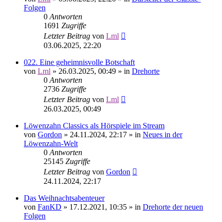
Folgen
0
Antworten
1691
Zugriffe
Letzter Beitrag
von
Lml
03.06.2025, 22:20
022. Eine geheimnisvolle Botschaft
von
Lml
»
26.03.2025, 00:49
» in
Drehorte
0
Antworten
2736
Zugriffe
Letzter Beitrag
von
Lml
26.03.2025, 00:49
Löwenzahn Classics als Hörspiele im Stream
von
Gordon
»
24.11.2024, 22:17
» in
Neues in der
Löwenzahn-Welt
0
Antworten
25145
Zugriffe
Letzter Beitrag
von
Gordon
24.11.2024, 22:17
Das Weihnachtsabenteuer
von
FanKD
»
17.12.2021, 10:35
» in
Drehorte der neuen
Folgen