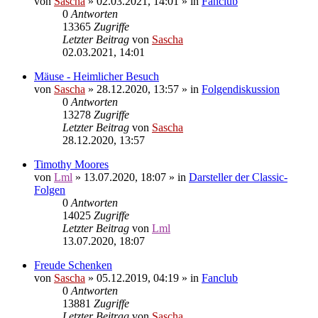
von
Sascha
»
02.03.2021, 14:01
» in
Fanclub
0
Antworten
13365
Zugriffe
Letzter Beitrag
von
Sascha
02.03.2021, 14:01
Mäuse - Heimlicher Besuch
von
Sascha
»
28.12.2020, 13:57
» in
Folgendiskussion
0
Antworten
13278
Zugriffe
Letzter Beitrag
von
Sascha
28.12.2020, 13:57
Timothy Moores
von
Lml
»
13.07.2020, 18:07
» in
Darsteller der Classic-
Folgen
0
Antworten
14025
Zugriffe
Letzter Beitrag
von
Lml
13.07.2020, 18:07
Freude Schenken
von
Sascha
»
05.12.2019, 04:19
» in
Fanclub
0
Antworten
13881
Zugriffe
Letzter Beitrag
von
Sascha