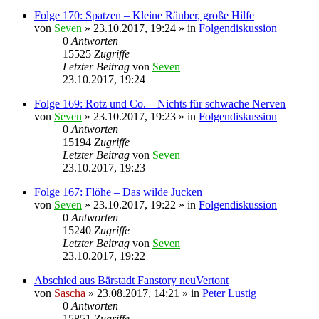
Folge 170: Spatzen – Kleine Räuber, große Hilfe
von
Seven
»
23.10.2017, 19:24
» in
Folgendiskussion
0
Antworten
15525
Zugriffe
Letzter Beitrag
von
Seven
23.10.2017, 19:24
Folge 169: Rotz und Co. – Nichts für schwache Nerven
von
Seven
»
23.10.2017, 19:23
» in
Folgendiskussion
0
Antworten
15194
Zugriffe
Letzter Beitrag
von
Seven
23.10.2017, 19:23
Folge 167: Flöhe – Das wilde Jucken
von
Seven
»
23.10.2017, 19:22
» in
Folgendiskussion
0
Antworten
15240
Zugriffe
Letzter Beitrag
von
Seven
23.10.2017, 19:22
Abschied aus Bärstadt Fanstory neuVertont
von
Sascha
»
23.08.2017, 14:21
» in
Peter Lustig
0
Antworten
15851
Zugriffe