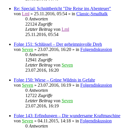
Re: Special: Schnittbericht "Die Reise ins Abenteuer"
von
Lml
»
25.11.2016, 05:54
» in
Classic-Smalltalk
0
Antworten
22124
Zugriffe
Letzter Beitrag
von
Lml
25.11.2016, 05:54
Folge 151: Schlüssel – Der geheimnisvolle Dreh
von
Seven
»
23.07.2016, 16:20
» in
Folgendiskussion
0
Antworten
12941
Zugriffe
Letzter Beitrag
von
Seven
23.07.2016, 16:20
Folge 150: Wiese – Grüne Wildnis in Gefahr
von
Seven
»
23.07.2016, 16:19
» in
Folgendiskussion
0
Antworten
12722
Zugriffe
Letzter Beitrag
von
Seven
23.07.2016, 16:19
Folge 143: Erfindungen – Die wundersame Kraftmaschine
von
Seven
»
04.11.2015, 14:18
» in
Folgendiskussion
0
Antworten