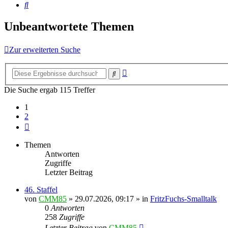
Suche
Unbeantwortete Themen
Zur erweiterten Suche
Erweiterte
Suche
Suche
Die Suche ergab 115 Treffer
1
2
Nächste
Themen
Antworten
Zugriffe
Letzter Beitrag
46. Staffel
von
CMM85
»
29.07.2026, 09:17
» in
FritzFuchs-Smalltalk
0
Antworten
258
Zugriffe
Letzter Beitrag
von
CMM85