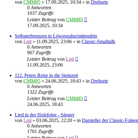
von
CMM85
»
17.09.2025, 10:34
» in
Drehorte
0
Antworten
1037
Zugriffe
Letzter Beitrag
von
CMM85
17.09.2025, 10:34
Selbstreferenzen in Löwenzahn/mittendrin
von
Lml
»
11.09.2025, 23:06
» in
Classic-Smalltalk
0
Antworten
967
Zugriffe
Letzter Beitrag
von
Lml
11.09.2025, 23:06
112. Peters Reise in die Steinzeit
von
CMM85
»
24.06.2025, 18:43
» in
Drehorte
0
Antworten
1322
Zugriffe
Letzter Beitrag
von
CMM85
24.06.2025, 18:43
Lied in der Holzfolge - Sänger
von
Lml
»
03.06.2025, 22:20
» in
Darsteller der Classic-Folge
0
Antworten
1701
Zugriffe
Letzter Beitrag
von
Lml