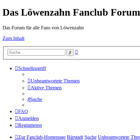
Das Löwenzahn Fanclub Foru
Das Forum für alle Fans von Löwenzahn
Zum Inhalt
Erweiterte
Suche
Suche
Schnellzugriff
Unbeantwortete Themen
Aktive Themen
Suche
FAQ
Anmelden
Registrieren
Zur Fanclub-Homepage
Bärstadt
Suche
Unbeantwortete The