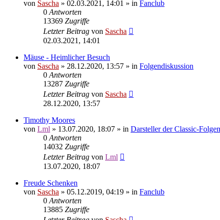
von
Sascha
»
02.03.2021, 14:01
» in
Fanclub
0
Antworten
13369
Zugriffe
Letzter Beitrag
von
Sascha
02.03.2021, 14:01
Mäuse - Heimlicher Besuch
von
Sascha
»
28.12.2020, 13:57
» in
Folgendiskussion
0
Antworten
13287
Zugriffe
Letzter Beitrag
von
Sascha
28.12.2020, 13:57
Timothy Moores
von
Lml
»
13.07.2020, 18:07
» in
Darsteller der Classic-Folge
0
Antworten
14032
Zugriffe
Letzter Beitrag
von
Lml
13.07.2020, 18:07
Freude Schenken
von
Sascha
»
05.12.2019, 04:19
» in
Fanclub
0
Antworten
13885
Zugriffe
Letzter Beitrag
von
Sascha