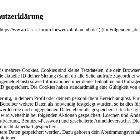
utzerklärung
https://www.classic.forum.loewenzahnfanclub.de“) (im Folgenden „der
s mehrere Cookies. Cookies sind kleine Textdateien, die dein Browser 
ie aktuelle ID deiner Sitzung (damit dir alle Seitenaufrufe zugeordnet
angemeldet bist) sowie Informationen über deine Teilnahme an Umfragen
ID gespeichert. Die Cookies haben standardmäßig eine Gültigkeit von e
ierung, in deinem Profil oder deinem persönlichem Bereich angibst. Für
reiber weitere Daten als notwendig festgelegt wurden, so ist dies für 
 werden die dort eingegebenen Daten ebenfalls gespeichert. Gleiches gi
e wird weiterhin bei folgenden Aktionen gespeichert: Löschen und Änd
ktivierung, Benutzer-Passwort) und gescheiterte Anmeldeversuche. D
d nicht dauerhaft gespeichert.
eitere Daten gespeichert werden. Dazu gehören dein Abstimmungsverhal
nktionen.