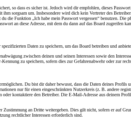
ert, so dass es sicher ist. Jedoch wird dir empfohlen, dieses Passwor
it ihm sorgsam um. Insbesondere wird dich kein Vertreter des Betreibe
nst du die Funktion „Ich habe mein Passwort vergessen“ benutzen. Di
asswort an diese Adresse, mit dem du dann auf das Board zugreifen kan
r spezifizierten Daten zu speichern, um das Board betreiben und anbiet
ssenabwägung zwischen deinen und seinen Interessen sowie den Interes
-Kennung zu speichern, sofern dies zur Gefahrenabwehr oder zur recht
möglichen. Du bist dir daher bewusst, dass die Daten deines Profils und
mationen nur für einen eingeschränkten Nutzerkreis (z. B. andere regist
oder kontaktiere den Betreiber. Die E-Mail-Adresse aus deinem Profil 
r Zustimmung an Dritte weitergeben. Dies gilt nicht, sofern er auf Gr
zung rechtlicher Interessen erforderlich sind.