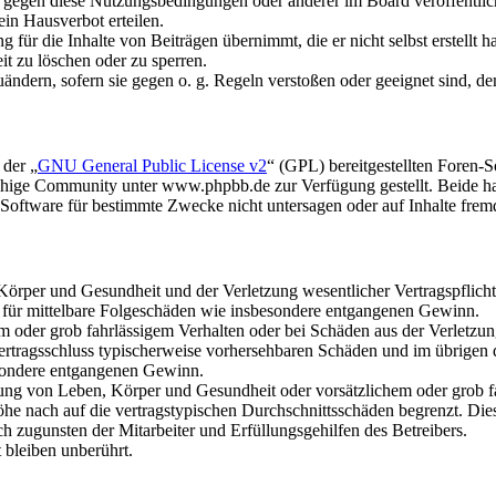
n gegen diese Nutzungsbedingungen oder anderer im Board veröffentli
in Hausverbot erteilen.
für die Inhalte von Beiträgen übernimmt, die er nicht selbst erstellt 
it zu löschen oder zu sperren.
uändern, sofern sie gegen o. g. Regeln verstoßen oder geeignet sind, 
 der „
GNU General Public License v2
“ (GPL) bereitgestellten Foren
hige Community unter www.phpbb.de zur Verfügung gestellt. Beide hab
oftware für bestimmte Zwecke nicht untersagen oder auf Inhalte frem
rper und Gesundheit und der Verletzung wesentlicher Vertragspflichten
ch für mittelbare Folgeschäden wie insbesondere entgangenen Gewinn.
em oder grob fahrlässigem Verhalten oder bei Schäden aus der Verletz
i Vertragsschluss typischerweise vorhersehbaren Schäden und im übrigen
besondere entgangenen Gewinn.
ng von Leben, Körper und Gesundheit oder vorsätzlichem oder grob fah
e nach auf die vertragstypischen Durchschnittsschäden begrenzt. Dies
h zugunsten der Mitarbeiter und Erfüllungsgehilfen des Betreibers.
bleiben unberührt.