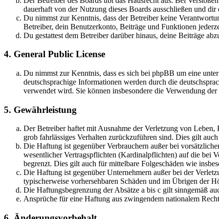
Der Betreiber des Boards übt das Hausrecht aus. Bei Verstöße
dauerhaft von der Nutzung dieses Boards ausschließen und dir e
Du nimmst zur Kenntnis, dass der Betreiber keine Verantwortung 
Betreiber, dein Benutzerkonto, Beiträge und Funktionen jederze
Du gestattest dem Betreiber darüber hinaus, deine Beiträge abz
4. General Public License
Du nimmst zur Kenntnis, dass es sich bei phpBB um eine unter
deutschsprachige Informationen werden durch die deutschsprac
verwendet wird. Sie können insbesondere die Verwendung der S
5. Gewährleistung
Der Betreiber haftet mit Ausnahme der Verletzung von Leben, Kö
grob fahrlässiges Verhalten zurückzuführen sind. Dies gilt au
Die Haftung ist gegenüber Verbrauchern außer bei vorsätzlich
wesentlicher Vertragspflichten (Kardinalpflichten) auf die be
begrenzt. Dies gilt auch für mittelbare Folgeschäden wie ins
Die Haftung ist gegenüber Unternehmern außer bei der Verletzu
typischerweise vorhersehbaren Schäden und im Übrigen der Höh
Die Haftungsbegrenzung der Absätze a bis c gilt sinngemäß auc
Ansprüche für eine Haftung aus zwingendem nationalem Recht 
6. Änderungsvorbehalt