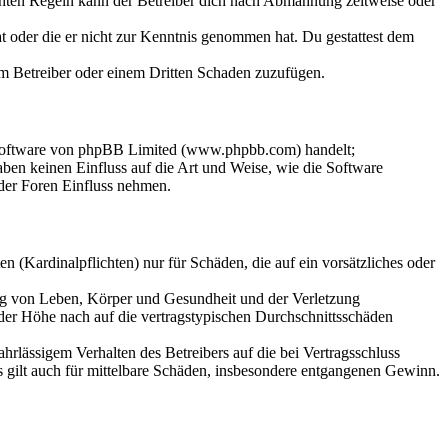
chten Regeln kann der Betreiber dich nach Abmahnung zeitweise oder
hat oder die er nicht zur Kenntnis genommen hat. Du gestattest dem
dem Betreiber oder einem Dritten Schaden zuzufügen.
-Software von phpBB Limited (www.phpbb.com) handelt;
en keinen Einfluss auf die Art und Weise, wie die Software
der Foren Einfluss nehmen.
 (Kardinalpflichten) nur für Schäden, die auf ein vorsätzliches oder
ung von Leben, Körper und Gesundheit und der Verletzung
 der Höhe nach auf die vertragstypischen Durchschnittsschäden
rlässigem Verhalten des Betreibers auf die bei Vertragsschluss
 gilt auch für mittelbare Schäden, insbesondere entgangenen Gewinn.