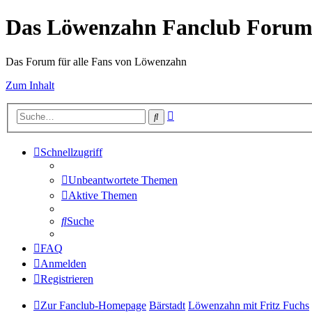
Das Löwenzahn Fanclub Foru
Das Forum für alle Fans von Löwenzahn
Zum Inhalt
Erweiterte
Suche
Suche
Schnellzugriff
Unbeantwortete Themen
Aktive Themen
Suche
FAQ
Anmelden
Registrieren
Zur Fanclub-Homepage
Bärstadt
Löwenzahn mit Fritz Fuchs