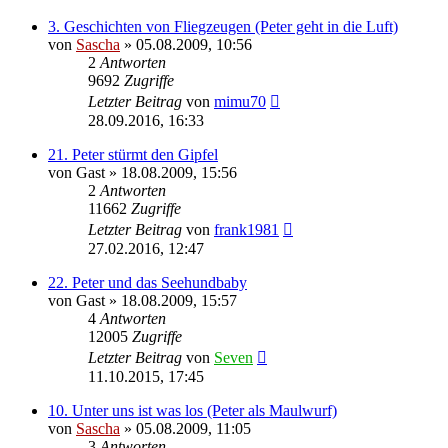
3. Geschichten von Fliegzeugen (Peter geht in die Luft)
von
Sascha
»
05.08.2009, 10:56
2
Antworten
9692
Zugriffe
Letzter Beitrag
von
mimu70
28.09.2016, 16:33
21. Peter stürmt den Gipfel
von
Gast
»
18.08.2009, 15:56
2
Antworten
11662
Zugriffe
Letzter Beitrag
von
frank1981
27.02.2016, 12:47
22. Peter und das Seehundbaby
von
Gast
»
18.08.2009, 15:57
4
Antworten
12005
Zugriffe
Letzter Beitrag
von
Seven
11.10.2015, 17:45
10. Unter uns ist was los (Peter als Maulwurf)
von
Sascha
»
05.08.2009, 11:05
3
Antworten