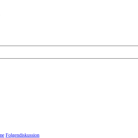
m
me
Folgendiskussion