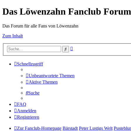
Das Löwenzahn Fanclub Foru
Das Forum für alle Fans von Löwenzahn
Zum Inhalt
Erweiterte
Suche
Suche
Schnellzugriff
Unbeantwortete Themen
Aktive Themen
Suche
FAQ
Anmelden
Registrieren
Zur Fanclub-Homepage
Bärstadt
Peter Lustigs Welt
Pusteblu