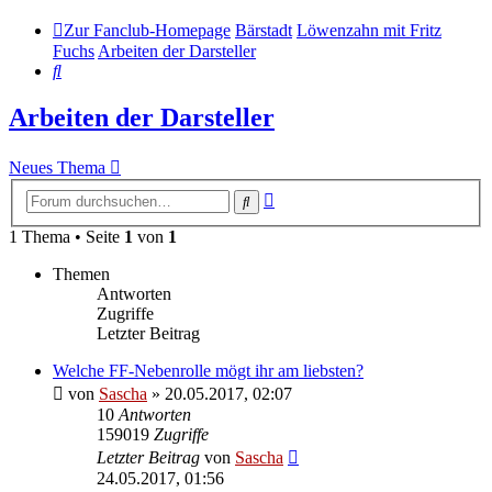
Zur Fanclub-Homepage
Bärstadt
Löwenzahn mit Fritz
Fuchs
Arbeiten der Darsteller
Suche
Arbeiten der Darsteller
Neues Thema
Erweiterte
Suche
Suche
1 Thema • Seite
1
von
1
Themen
Antworten
Zugriffe
Letzter Beitrag
Welche FF-Nebenrolle mögt ihr am liebsten?
von
Sascha
»
20.05.2017, 02:07
10
Antworten
159019
Zugriffe
Letzter Beitrag
von
Sascha
24.05.2017, 01:56