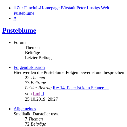
Zur Fanclub-Homepage
Bärstadt
Peter Lustigs Welt
Pusteblume
Suche
Pusteblume
Forum
Themen
Beiträge
Letzter Beitrag
Folgendiskussion
Hier werden die Pusteblume-Folgen bewertet und besprochen
22
Themen
73
Beiträge
Letzter Beitrag
Re: 14. Peter ist kein Schnee…
Neuester
von
Lml
Beitrag
25.10.2019, 20:27
Allgemeines
Smalltalk, Darsteller usw.
7
Themen
72
Beiträge