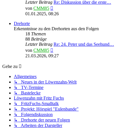
Letzter Beitrag
Re: Diskussion über die erste…
Neuester
von
CMM85
Beitrag
01.01.2025, 08:26
Drehorte
Erkenntnisse zu den Drehorten aus den Folgen
18
Themen
88
Beiträge
Letzter Beitrag
Re: 24. Peter und das Seehund…
Neuester
von
CMM85
Beitrag
21.03.2026, 09:27
Gehe zu
Allgemeines
↳ Neues in der Löwenzahn-Welt
↳ TV-Termine
↳ Bastelecke
Löwenzahn mit Fritz Fuchs
↳ FritzFuchs-Smalltalk
↳ Projekt: Hörspiel "Eulenbande"
↳ Folgendiskussion
↳ Drehorte der neuen Folgen
↳ Arbeiten der Darsteller