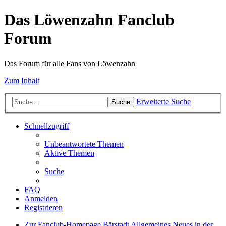
Das Löwenzahn Fanclub
Forum
Das Forum für alle Fans von Löwenzahn
Zum Inhalt
Erweiterte Suche
Suche
Schnellzugriff
Unbeantwortete Themen
Aktive Themen
Suche
FAQ
Anmelden
Registrieren
Zur Fanclub-Homepage
Bärstadt
Allgemeines
Neues in der