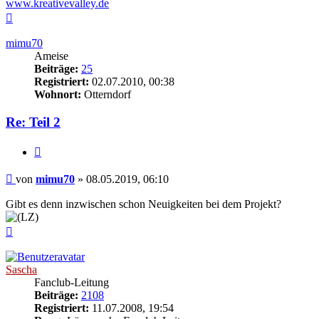
www.kreativevalley.de
Nach
oben
mimu70
Ameise
Beiträge:
25
Registriert:
02.07.2010, 00:38
Wohnort:
Otterndorf
Re: Teil 2
Zitieren
Beitrag
von
mimu70
»
08.05.2019, 06:10
Gibt es denn inzwischen schon Neuigkeiten bei dem Projekt?
Nach
oben
Sascha
Fanclub-Leitung
Beiträge:
2108
Registriert:
11.07.2008, 19:54