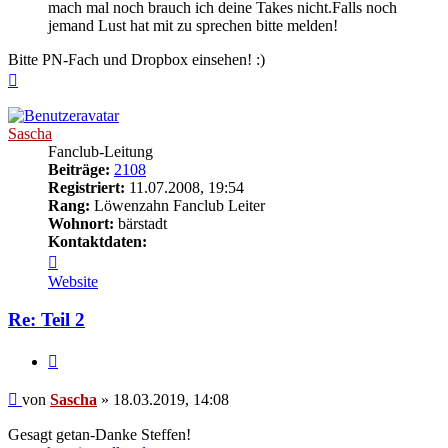
mach mal noch brauch ich deine Takes nicht.Falls noch
jemand Lust hat mit zu sprechen bitte melden!
Bitte PN-Fach und Dropbox einsehen! :)
Nach
oben
Sascha
Fanclub-Leitung
Beiträge:
2108
Registriert:
11.07.2008, 19:54
Rang:
Löwenzahn Fanclub Leiter
Wohnort:
bärstadt
Kontaktdaten:
Kontaktdaten
von
Website
Sascha
Re: Teil 2
Zitieren
Beitrag
von
Sascha
»
18.03.2019, 14:08
Gesagt getan-Danke Steffen!