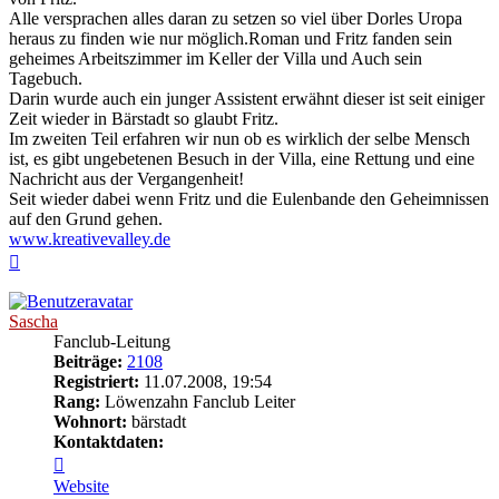
Alle versprachen alles daran zu setzen so viel über Dorles Uropa
heraus zu finden wie nur möglich.Roman und Fritz fanden sein
geheimes Arbeitszimmer im Keller der Villa und Auch sein
Tagebuch.
Darin wurde auch ein junger Assistent erwähnt dieser ist seit einiger
Zeit wieder in Bärstadt so glaubt Fritz.
Im zweiten Teil erfahren wir nun ob es wirklich der selbe Mensch
ist, es gibt ungebetenen Besuch in der Villa, eine Rettung und eine
Nachricht aus der Vergangenheit!
Seit wieder dabei wenn Fritz und die Eulenbande den Geheimnissen
auf den Grund gehen.
www.kreativevalley.de
Nach
oben
Sascha
Fanclub-Leitung
Beiträge:
2108
Registriert:
11.07.2008, 19:54
Rang:
Löwenzahn Fanclub Leiter
Wohnort:
bärstadt
Kontaktdaten:
Kontaktdaten
von
Website