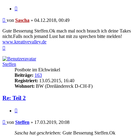
Zitieren
Beitrag
von
Sascha
»
04.12.2018, 00:49
Gute Besserung Steffen.Ok mach mal noch brauch ich deine Takes
nicht.Falls noch jemand Lust hat mit zu sprechen bitte melden!
www.kreativevalley.de
Nach
oben
Steffen
Postbote im Elchwinkel
Beiträge:
163
Registriert:
13.05.2015, 16:40
Wohnort:
BW (Dreiländereck D-CH-F)
Re: Teil 2
Zitieren
Beitrag
von
Steffen
»
17.03.2019, 20:08
Sascha hat geschrieben:
Gute Besserung Steffen.Ok