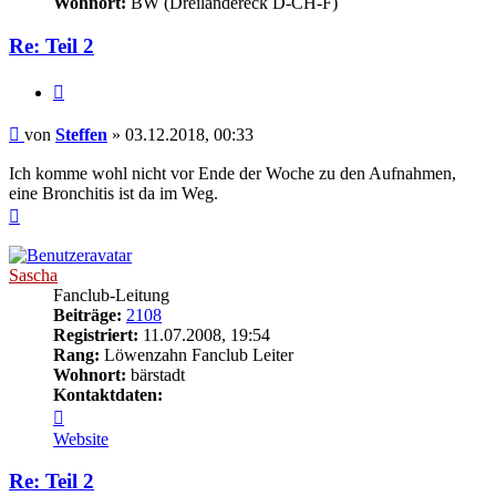
Wohnort:
BW (Dreiländereck D-CH-F)
Re: Teil 2
Zitieren
Beitrag
von
Steffen
»
03.12.2018, 00:33
Ich komme wohl nicht vor Ende der Woche zu den Aufnahmen,
eine Bronchitis ist da im Weg.
Nach
oben
Sascha
Fanclub-Leitung
Beiträge:
2108
Registriert:
11.07.2008, 19:54
Rang:
Löwenzahn Fanclub Leiter
Wohnort:
bärstadt
Kontaktdaten:
Kontaktdaten
von
Website
Sascha
Re: Teil 2