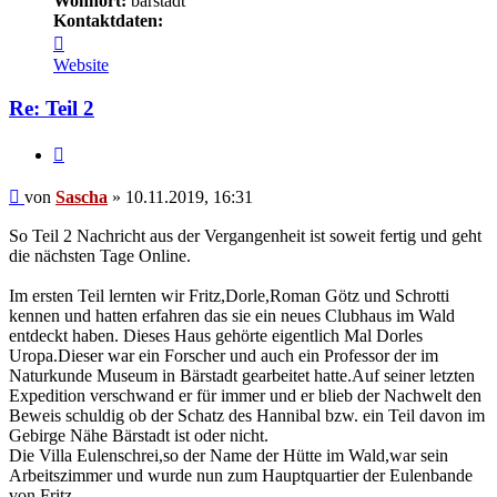
Wohnort:
bärstadt
Kontaktdaten:
Kontaktdaten
von
Website
Sascha
Re: Teil 2
Zitieren
Beitrag
von
Sascha
»
10.11.2019, 16:31
So Teil 2 Nachricht aus der Vergangenheit ist soweit fertig und geht
die nächsten Tage Online.
Im ersten Teil lernten wir Fritz,Dorle,Roman Götz und Schrotti
kennen und hatten erfahren das sie ein neues Clubhaus im Wald
entdeckt haben. Dieses Haus gehörte eigentlich Mal Dorles
Uropa.Dieser war ein Forscher und auch ein Professor der im
Naturkunde Museum in Bärstadt gearbeitet hatte.Auf seiner letzten
Expedition verschwand er für immer und er blieb der Nachwelt den
Beweis schuldig ob der Schatz des Hannibal bzw. ein Teil davon im
Gebirge Nähe Bärstadt ist oder nicht.
Die Villa Eulenschrei,so der Name der Hütte im Wald,war sein
Arbeitszimmer und wurde nun zum Hauptquartier der Eulenbande
von Fritz.