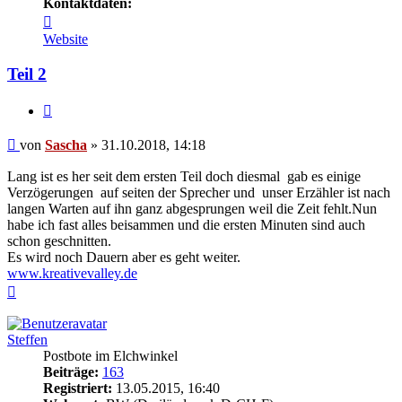
Kontaktdaten:
Kontaktdaten
von
Website
Sascha
Teil 2
Zitieren
Beitrag
von
Sascha
»
31.10.2018, 14:18
Lang ist es her seit dem ersten Teil doch diesmal gab es einige
Verzögerungen auf seiten der Sprecher und unser Erzähler ist nach
langen Warten auf ihn ganz abgesprungen weil die Zeit fehlt.Nun
habe ich fast alles beisammen und die ersten Minuten sind auch
schon geschnitten.
Es wird noch Dauern aber es geht weiter.
www.kreativevalley.de
Nach
oben
Steffen
Postbote im Elchwinkel
Beiträge:
163
Registriert:
13.05.2015, 16:40