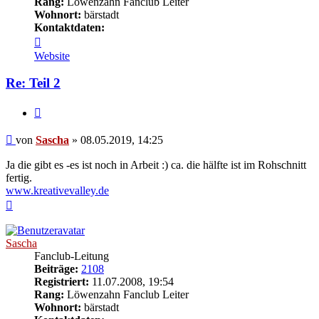
Rang:
Löwenzahn Fanclub Leiter
Wohnort:
bärstadt
Kontaktdaten:
Kontaktdaten
von
Website
Sascha
Re: Teil 2
Zitieren
Beitrag
von
Sascha
»
08.05.2019, 14:25
Ja die gibt es -es ist noch in Arbeit :) ca. die hälfte ist im Rohschnitt
fertig.
www.kreativevalley.de
Nach
oben
Sascha
Fanclub-Leitung
Beiträge:
2108
Registriert:
11.07.2008, 19:54
Rang:
Löwenzahn Fanclub Leiter
Wohnort:
bärstadt