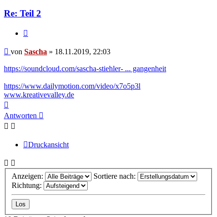
Sascha
Re: Teil 2
Zitieren
Beitrag
von
Sascha
»
18.11.2019, 22:03
https://soundcloud.com/sascha-stiehler- ... gangenheit
https://www.dailymotion.com/video/x7o5p3l
www.kreativevalley.de
Nach
oben
Antworten
Druckansicht
Anzeigen:
Sortiere nach:
Richtung: