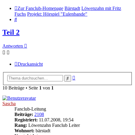
Zur Fanclub-Homepage
Bärstadt
Löwenzahn mit Fritz
Fuchs
Projekt: Hörspiel "Eulenbande"
Suche
Teil 2
Antworten
Druckansicht
Erweiterte
Suche
Suche
10 Beiträge • Seite
1
von
1
Sascha
Fanclub-Leitung
Beiträge:
2108
Registriert:
11.07.2008, 19:54
Rang:
Löwenzahn Fanclub Leiter
Wohnort:
bärstadt