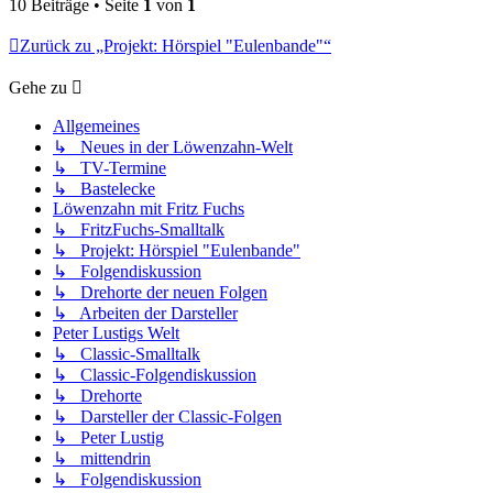
10 Beiträge • Seite
1
von
1
Zurück zu „Projekt: Hörspiel "Eulenbande"“
Gehe zu
Allgemeines
↳ Neues in der Löwenzahn-Welt
↳ TV-Termine
↳ Bastelecke
Löwenzahn mit Fritz Fuchs
↳ FritzFuchs-Smalltalk
↳ Projekt: Hörspiel "Eulenbande"
↳ Folgendiskussion
↳ Drehorte der neuen Folgen
↳ Arbeiten der Darsteller
Peter Lustigs Welt
↳ Classic-Smalltalk
↳ Classic-Folgendiskussion
↳ Drehorte
↳ Darsteller der Classic-Folgen
↳ Peter Lustig
↳ mittendrin
↳ Folgendiskussion