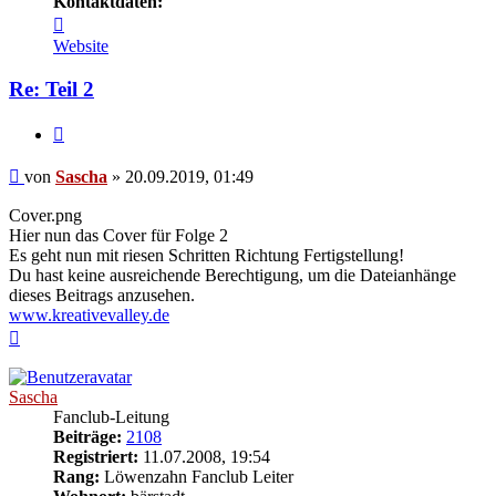
Kontaktdaten:
Kontaktdaten
von
Website
Sascha
Re: Teil 2
Zitieren
Beitrag
von
Sascha
»
20.09.2019, 01:49
Cover.png
Hier nun das Cover für Folge 2
Es geht nun mit riesen Schritten Richtung Fertigstellung!
Du hast keine ausreichende Berechtigung, um die Dateianhänge
dieses Beitrags anzusehen.
www.kreativevalley.de
Nach
oben
Sascha
Fanclub-Leitung
Beiträge:
2108
Registriert:
11.07.2008, 19:54
Rang:
Löwenzahn Fanclub Leiter