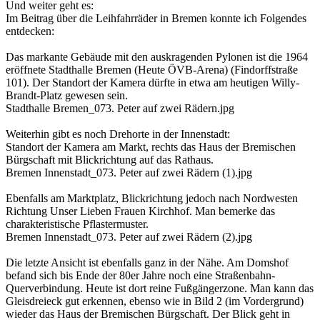
Und weiter geht es:
Im Beitrag über die Leihfahrräder in Bremen konnte ich Folgendes
entdecken:
Das markante Gebäude mit den auskragenden Pylonen ist die 1964
eröffnete Stadthalle Bremen (Heute ÖVB-Arena) (Findorffstraße
101). Der Standort der Kamera dürfte in etwa am heutigen Willy-
Brandt-Platz gewesen sein.
Stadthalle Bremen_073. Peter auf zwei Rädern.jpg
Weiterhin gibt es noch Drehorte in der Innenstadt:
Standort der Kamera am Markt, rechts das Haus der Bremischen
Bürgschaft mit Blickrichtung auf das Rathaus.
Bremen Innenstadt_073. Peter auf zwei Rädern (1).jpg
Ebenfalls am Marktplatz, Blickrichtung jedoch nach Nordwesten
Richtung Unser Lieben Frauen Kirchhof. Man bemerke das
charakteristische Pflastermuster.
Bremen Innenstadt_073. Peter auf zwei Rädern (2).jpg
Die letzte Ansicht ist ebenfalls ganz in der Nähe. Am Domshof
befand sich bis Ende der 80er Jahre noch eine Straßenbahn-
Querverbindung. Heute ist dort reine Fußgängerzone. Man kann das
Gleisdreieck gut erkennen, ebenso wie in Bild 2 (im Vordergrund)
wieder das Haus der Bremischen Bürgschaft. Der Blick geht in