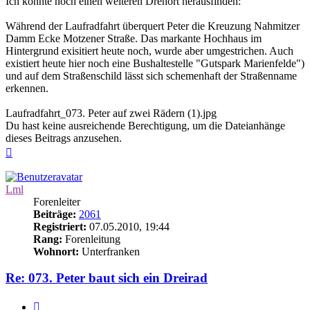
Ich konnte noch einen weiteren Drehort herausfinden:
Während der Laufradfahrt überquert Peter die Kreuzung Nahmitzer
Damm Ecke Motzener Straße. Das markante Hochhaus im
Hintergrund exisitiert heute noch, wurde aber umgestrichen. Auch
existiert heute hier noch eine Bushaltestelle "Gutspark Marienfelde")
und auf dem Straßenschild lässt sich schemenhaft der Straßenname
erkennen.
Laufradfahrt_073. Peter auf zwei Rädern (1).jpg
Du hast keine ausreichende Berechtigung, um die Dateianhänge
dieses Beitrags anzusehen.
Nach
oben
Lml
Forenleiter
Beiträge:
2061
Registriert:
07.05.2010, 19:44
Rang:
Forenleitung
Wohnort:
Unterfranken
Re: 073. Peter baut sich ein Dreirad
Zitieren