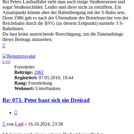
Bei Peters Laufradfahrt sieht man auch einige Straßenszenen und
sogar Straßenschilder. Leider sind diese nicht zu entziffern. Ein
Ansatzpunkt könnte aber der Bahnübergang mit der S-Bahn sein.
Denn 1986 gab es nach der Übernahme der Betriebsrechte von der
Reichsbahn durch die BVG (zu diesem Zeitpunkt) nurmehr 3 S-
Bahnlinien.
Du hast keine ausreichende Berechtigung, um die Dateianhänge
dieses Beitrags anzusehen.
Nach
oben
Lml
Forenleiter
Beiträge:
2061
Registriert:
07.05.2010, 19:44
Rang:
Forenleitung
Wohnort:
Unterfranken
Re: 073. Peter baut sich ein Dreirad
Zitieren
Beitrag
von
Lml
»
16.10.2024, 23:58