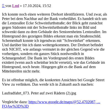
Beitrag
von
Lml
»
17.10.2024, 15:52
Ich konnte noch einen weiteren Drehort identifizieren. Und zwar, als
Peter bei dem Nachbar auf der Bank vorbeifährt. Es handelt sich um
die Lentzeallee Ecke Schweinfurthstraße; der Blick geht zunächst
gegen Südosten mit der Schweinfurthstraße links im Bild und
schwenkt dann zu dem Gebäude des Seniorenheims Lentzeallee. Im
Hintergrund des gezeigten Bildes erkennt man ein Straßenschild.
Schemenhaft konnte ich irgendwas mit "Schweinfurt" erkennen.
Und darüber bin ich dann weitergekommen. Der Drehort befindet
sich NICHT, wie anfangs vermutet in der gleichen Gegend wie die
vorherigen, sondern ein ganzes Stück nordwestlich in
Schmargendorf. Die Bank im Vordergrund des ersten Bildes
existiert (wenn auch scheinbar leicht versetzt), wie das Gebäude im
Hintergrund, noch heute. Hingegen gibt es die Bank auf dem
Mittelstreifen nicht mehr.
Es ist offenbar möglich, die konkreten Ansichten bei Google Street
View zu verlinken. Das werde ich in Zukunft auch machen:
Laufradfahrt_073. Peter auf zwei Rädern (2).jpg
Vergleiche dazu:
https://www.google.de/maps/@52.4702087, ...
FQAw%3D%3D