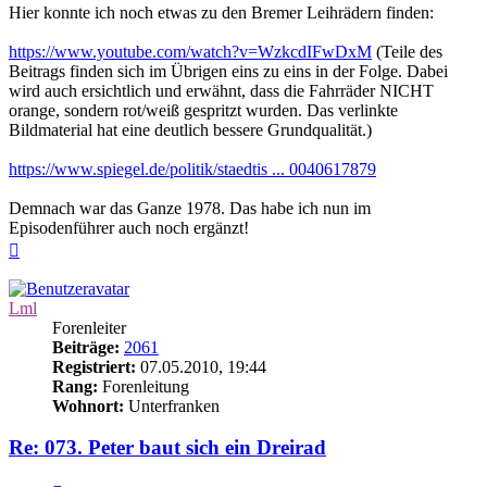
Hier konnte ich noch etwas zu den Bremer Leihrädern finden:
https://www.youtube.com/watch?v=WzkcdIFwDxM
(Teile des
Beitrags finden sich im Übrigen eins zu eins in der Folge. Dabei
wird auch ersichtlich und erwähnt, dass die Fahrräder NICHT
orange, sondern rot/weiß gespritzt wurden. Das verlinkte
Bildmaterial hat eine deutlich bessere Grundqualität.)
https://www.spiegel.de/politik/staedtis ... 0040617879
Demnach war das Ganze 1978. Das habe ich nun im
Episodenführer auch noch ergänzt!
Nach
oben
Lml
Forenleiter
Beiträge:
2061
Registriert:
07.05.2010, 19:44
Rang:
Forenleitung
Wohnort:
Unterfranken
Re: 073. Peter baut sich ein Dreirad