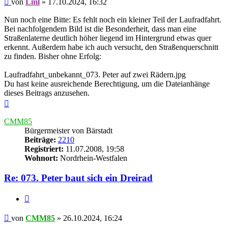
von
Lml
»
17.10.2024, 16:32
Nun noch eine Bitte: Es fehlt noch ein kleiner Teil der Laufradfahrt.
Bei nachfolgendem Bild ist die Besonderheit, dass man eine
Straßenlaterne deutlich höher liegend im Hintergrund etwas quer
erkennt. Außerdem habe ich auch versucht, den Straßenquerschnitt
zu finden. Bisher ohne Erfolg:
Laufradfahrt_unbekannt_073. Peter auf zwei Rädern.jpg
Du hast keine ausreichende Berechtigung, um die Dateianhänge
dieses Beitrags anzusehen.
Nach
oben
CMM85
Bürgermeister von Bärstadt
Beiträge:
2210
Registriert:
11.07.2008, 19:58
Wohnort:
Nordrhein-Westfalen
Re: 073. Peter baut sich ein Dreirad
Zitieren
Beitrag
von
CMM85
»
26.10.2024, 16:24