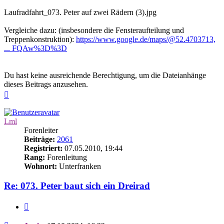
Laufradfahrt_073. Peter auf zwei Rädern (3).jpg
Vergleiche dazu: (insbesondere die Fensteraufteilung und
Treppenkonstruktion):
https://www.google.de/maps/@52.4703713,
... FQAw%3D%3D
Du hast keine ausreichende Berechtigung, um die Dateianhänge
dieses Beitrags anzusehen.
Nach
oben
Lml
Forenleiter
Beiträge:
2061
Registriert:
07.05.2010, 19:44
Rang:
Forenleitung
Wohnort:
Unterfranken
Re: 073. Peter baut sich ein Dreirad
Zitieren
Beitrag