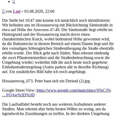
Zitieren
Beitrag
von
Lml
»
03.08.2026, 22:06
Die Stelle bei 10:47 min konnte ich tatsächlich noch identifizieren:
Wir befinden uns im Hossauerweg mit Blickrichtung Säntisstraße in
etwa auf Höhe der Anwesen 47-49. Die Säntisstraße liegt erhöht im
Hintergrund und der Hossauerweg macht davor einen
charakteristischen Knick, wobei bedeutend Höhe gewonnen wird,
da die Bahnstrecke in diesem Bereich auf einem Damm liegt und für
den vormaligen höhengleichen Straßenübergang die Straße ebenfalls
erhöht wurde. Der Blick geht nach Süden. Man erkennt eindeutig
die zwei Pflastersteinreihen und die Straßenbeleuchtung sowie die
Umgebung wieder; weiterhin fällt die auch heute noch gegebene
Einbahnstraßenregelung (Autos parken alle in dieselbe Richtung)
auf. Ein zusätzliches Bild habe ich noch angehängt.
Hossauerweg_073. Peter baut sich ein Dreirad (2).jpg
Google Street View:
https://www.google.com/maps/place/S%C3%
... FQAw%3D%3D
Die Laufradfahrt besteht noch aus weiteren Aufnahmen anderer
Straßen. Man erkennt aber beim besten Willen zu wenig, um da
irgendwelche Zuordnungen zu treffen. In der direkten Umgebung