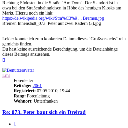
Richtung Südosten in die Straße "Am Dom". Der Standort ist in
etwa bei den Straßenbahngleisen in Höhe des heutigen Kiosks am
Markt. Hierzu noch ein link:
https://de.wikipedia.org/wiki/Stra%C3%9 ... Bremen.jpg
Bremen Innenstadt_073. Peter auf zwei Rädern (3).jpg
Leider konnte ich zum konkreten Datum dieses "Großversuchs" rein
garnichts finden.
Du hast keine ausreichende Berechtigung, um die Dateianhänge
dieses Beitrags anzusehen.
Nach
oben
Lml
Forenleiter
Beiträge:
2061
Registriert:
07.05.2010, 19:44
Rang:
Forenleitung
Wohnort:
Unterfranken
Re: 073. Peter baut sich ein Dreirad
Zitieren