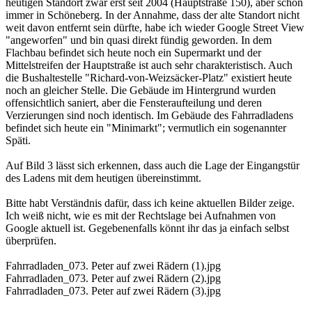
heutigen Standort zwar erst seit 2004 (Hauptstraße 150), aber schon
immer in Schöneberg. In der Annahme, dass der alte Standort nicht
weit davon entfernt sein dürfte, habe ich wieder Google Street View
"angeworfen" und bin quasi direkt fündig geworden. In dem
Flachbau befindet sich heute noch ein Supermarkt und der
Mittelstreifen der Hauptstraße ist auch sehr charakteristisch. Auch
die Bushaltestelle "Richard-von-Weizsäcker-Platz" existiert heute
noch an gleicher Stelle. Die Gebäude im Hintergrund wurden
offensichtlich saniert, aber die Fensteraufteilung und deren
Verzierungen sind noch identisch. Im Gebäude des Fahrradladens
befindet sich heute ein "Minimarkt"; vermutlich ein sogenannter
Späti.
Auf Bild 3 lässt sich erkennen, dass auch die Lage der Eingangstür
des Ladens mit dem heutigen übereinstimmt.
Bitte habt Verständnis dafür, dass ich keine aktuellen Bilder zeige.
Ich weiß nicht, wie es mit der Rechtslage bei Aufnahmen von
Google aktuell ist. Gegebenenfalls könnt ihr das ja einfach selbst
überprüfen.
Fahrradladen_073. Peter auf zwei Rädern (1).jpg
Fahrradladen_073. Peter auf zwei Rädern (2).jpg
Fahrradladen_073. Peter auf zwei Rädern (3).jpg