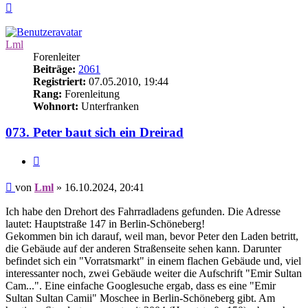
Nach
oben
Lml
Forenleiter
Beiträge:
2061
Registriert:
07.05.2010, 19:44
Rang:
Forenleitung
Wohnort:
Unterfranken
073. Peter baut sich ein Dreirad
Zitieren
Beitrag
von
Lml
»
16.10.2024, 20:41
Ich habe den Drehort des Fahrradladens gefunden. Die Adresse
lautet: Hauptstraße 147 in Berlin-Schöneberg!
Gekommen bin ich darauf, weil man, bevor Peter den Laden betritt,
die Gebäude auf der anderen Straßenseite sehen kann. Darunter
befindet sich ein "Vorratsmarkt" in einem flachen Gebäude und, viel
interessanter noch, zwei Gebäude weiter die Aufschrift "Emir Sultan
Cam...". Eine einfache Googlesuche ergab, dass es eine "Emir
Sultan Sultan Camii" Moschee in Berlin-Schöneberg gibt. Am