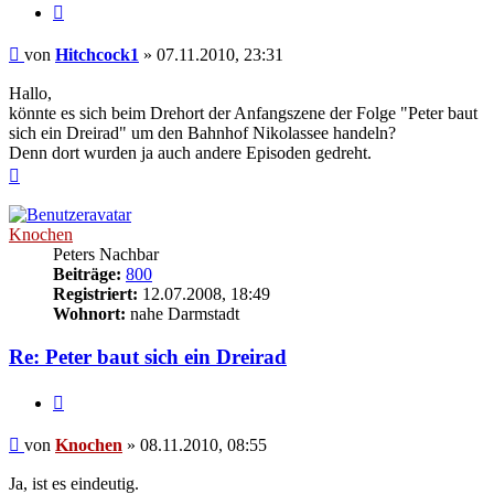
Zitieren
Beitrag
von
Hitchcock1
»
07.11.2010, 23:31
Hallo,
könnte es sich beim Drehort der Anfangszene der Folge "Peter baut
sich ein Dreirad" um den Bahnhof Nikolassee handeln?
Denn dort wurden ja auch andere Episoden gedreht.
Nach
oben
Knochen
Peters Nachbar
Beiträge:
800
Registriert:
12.07.2008, 18:49
Wohnort:
nahe Darmstadt
Re: Peter baut sich ein Dreirad
Zitieren
Beitrag
von
Knochen
»
08.11.2010, 08:55
Ja, ist es eindeutig.