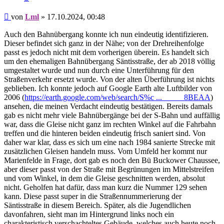
Beitrag
von
Lml
»
17.10.2024, 00:48
Auch den Bahnübergang konnte ich nun eindeutig identifizieren.
Dieser befindet sich ganz in der Nähe; von der Drehreihenfolge
passt es jedoch nicht mit dem vorherigen überein. Es handelt sich
um den ehemaligen Bahnübergang Säntisstraße, der ab 2018 völlig
umgestaltet wurde und nun durch eine Unterführung für den
Straßenverkehr ersetzt wurde. Von der alten Überführung ist nichts
geblieben. Ich konnte jedoch auf Google Earth alte Luftbilder von
2006 (
https://earth.google.com/web/search/S%c ... _____8BEAA
)
ansehen, die meinen Verdacht eindeutig bestätigen. Bereits damals
gab es nicht mehr viele Bahnübergänge bei der S-Bahn und auffällig
war, dass die Gleise nicht ganz im rechten Winkel auf die Fahrbahn
treffen und die hinteren beiden eindeutig frisch saniert sind. Von
daher war klar, dass es sich um eine nach 1984 sanierte Strecke mit
zusätzlichen Gleisen handeln muss. Vom Umfeld her kommt nur
Marienfelde in Frage, dort gab es noch den Bü Buckower Chaussee,
aber dieser passt von der Straße mit Begrünungen im Mittelstreifen
und vom Winkel, in dem die Gleise geschnitten werden, absolut
nicht. Geholfen hat dafür, dass man kurz die Nummer 129 sehen
kann. Diese passt super in die Straßennummerierung der
Säntisstraße in diesem Bereich. Später, als die Jugendlichen
davonfahren, sieht man im Hintergrund links noch ein
charakteristisch verschachteltes Gebäude, welches auch heute noch