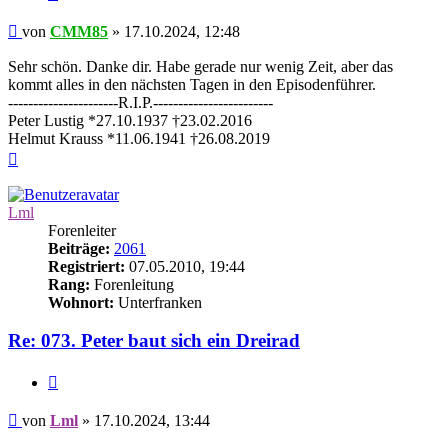
Beitrag
von
CMM85
»
17.10.2024, 12:48
Sehr schön. Danke dir. Habe gerade nur wenig Zeit, aber das
kommt alles in den nächsten Tagen in den Episodenführer.
----------------------R.I.P.------------------------
Peter Lustig *27.10.1937 †23.02.2016
Helmut Krauss *11.06.1941 †26.08.2019
Nach
oben
Lml
Forenleiter
Beiträge:
2061
Registriert:
07.05.2010, 19:44
Rang:
Forenleitung
Wohnort:
Unterfranken
Re: 073. Peter baut sich ein Dreirad
Zitieren
Beitrag
von
Lml
»
17.10.2024, 13:44